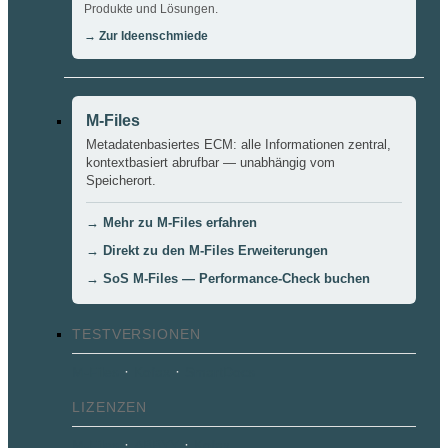
Produkte und Lösungen.
→ Zur Ideenschmiede
M-Files
Metadatenbasiertes ECM: alle Informationen zentral,
kontextbasiert abrufbar — unabhängig vom
Speicherort.
→ Mehr zu M-Files erfahren
→ Direkt zu den M-Files Erweiterungen
→ SoS M-Files — Performance-Check buchen
TESTVERSIONEN
·
·
M-Files
Kofax
SmartDocs
LIZENZEN
·
·
M-Files
ABBYY
Kofax