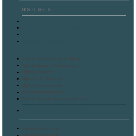
Digitale Akten
Eingangsrechnungsverarbeitung
Qualitätsmanagement
Vertragsmanagement
Autom. Dokumentenerstellung
Automatisierter Posteingang
Digitale Bauakte
Digitales Bestellwesen
Digitale Personalakte
Dokumentenerfassung
Dokumentenmanagementsystem
Alle Lösungen im Überblick
E-Mail-Archivierung
E-Mail Management