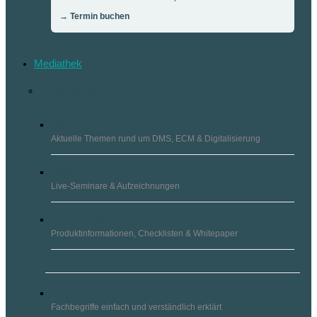
→ Termin buchen
Mediathek
Blog
Aktuelle Themen rund um DMS, ECM & Digitalisierung
Webinare
Live-Seminare & Aufzeichnungen
Downloads
Produktinformationen, Checklisten & Whitepaper
Glossar
Fachbegriffe einfach und verständlich erklärt