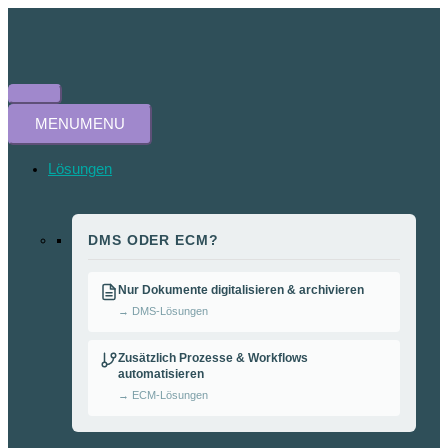
Zum
HAUPTMENÜ
Inhalt
springen
MENU
MENU
Lösungen
DMS ODER ECM?
Nur Dokumente digitalisieren & archivieren
→ DMS-Lösungen
Zusätzlich Prozesse & Workflows
automatisieren
→ ECM-Lösungen