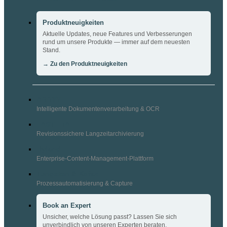
Produktneuigkeiten
Aktuelle Updates, neue Features und Verbesserungen
rund um unsere Produkte — immer auf dem neuesten
Stand.
→ Zu den Produktneuigkeiten
ABBYY
Intelligente Dokumentenverarbeitung & OCR
FAST LTA
Revisionssichere Langzeitarchivierung
Hyland
Enterprise-Content-Management-Plattform
Tungsten & Kofax
Prozessautomatisierung & Capture
Book an Expert
Unsicher, welche Lösung passt? Lassen Sie sich
unverbindlich von unseren Experten beraten.