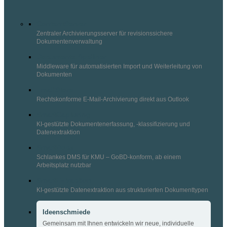
ContentServer
Zentraler Archivierungsserver für revisionssichere
Dokumentenverwaltung
DocumentsPipeliner
Middleware für automatisierten Import und Weiterleitung von
Dokumenten
EmailStore
Rechtskonforme E-Mail-Archivierung direkt aus Outlook
SmartCapturing
KI-gestützte Dokumentenerfassung, -klassifizierung und
Datenextraktion
SmartDocs
Schlankes DMS für KMU – GoBD-konform, ab einem
Arbeitsplatz nutzbar
SmartExtraction
KI-gestützte Datenextraktion aus strukturierten Dokumenttypen
Ideenschmiede
Gemeinsam mit Ihnen entwickeln wir neue, individuelle